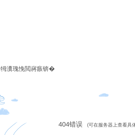
锋牳瀵瑰悗閲嶈瘯锛�
404
错误
(可在服务器上查看具