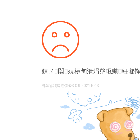
鎮ㄨ闂殑椤甸潰涓嶅瓨鍦紝璇
绋嬪簭鐗堟湰锛�3.0.9-20211013