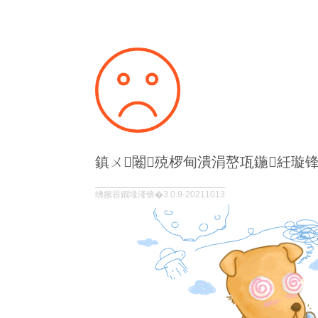
鎮ㄨ闂殑椤甸潰涓嶅瓨鍦紝璇
绋嬪簭鐗堟湰锛�3.0.9-20211013