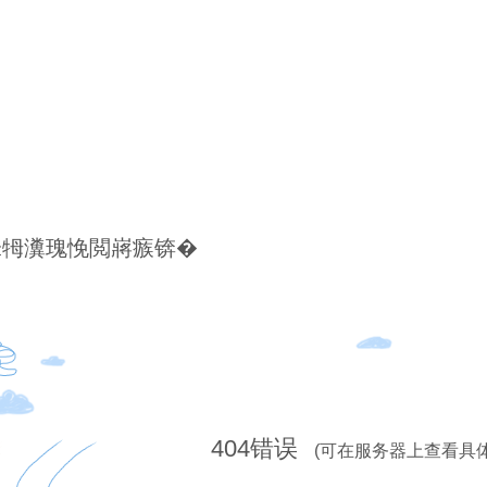
锋牳瀵瑰悗閲嶈瘯锛�
404
错误
(可在服务器上查看具