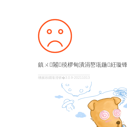
鎮ㄨ闂殑椤甸潰涓嶅瓨鍦紝璇
绋嬪簭鐗堟湰锛�3.0.9-20211013