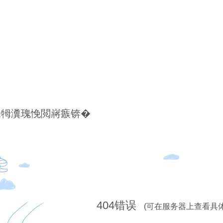
锋牳瀵瑰悗閲嶈瘯锛�
404
错误
(可在服务器上查看具